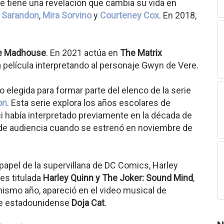
ue tiene una revelación que cambia su vida en
 Sarandon
,
Mira Sorvino
y
Courteney Cox
. En 2018,
he Madhouse
. En 2021 actúa en
The Matrix
la película interpretando al personaje Gwyn de Vere.
 elegida para formar parte del elenco de la serie
on
. Esta serie explora los años escolares de
había interpretado previamente en la década de
o de audiencia cuando se estrenó en noviembre de
 papel de la supervillana de DC Comics, Harley
es titulada
Harley Quinn y The Joker: Sound Mind
,
mismo año, apareció en el video musical de
nte estadounidense
Doja Cat
.