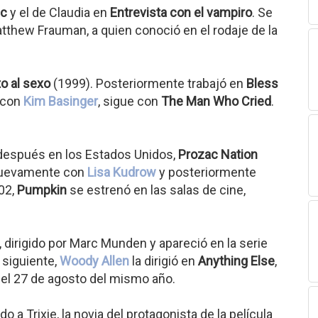
ic
y el de Claudia en
Entrevista con el vampiro
. Se
tthew Frauman, a quien conoció en el rodaje de la
o al sexo
(1999). Posteriormente trabajó en
Bless
, con
Kim Basinger
, sigue con
The Man Who Cried
.
y después en los Estados Unidos,
Prozac Nation
 nuevamente con
Lisa Kudrow
y posteriormente
02,
Pumpkin
se estrenó en las salas de cine,
 dirigido por Marc Munden y apareció en la serie
 siguiente,
Woody Allen
la dirigió en
Anything Else
,
 el 27 de agosto del mismo año.
o a Trixie, la novia del protagonista de la película