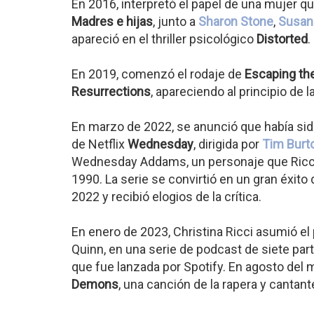
En 2016, interpretó el papel de una mujer q
Madres e hijas
, junto a
Sharon Stone
,
Susan
apareció en el thriller psicológico
Distorted
.
En 2019, comenzó el rodaje de
Escaping t
Resurrections
, apareciendo al principio de 
En marzo de 2022, se anunció que había sido
de Netflix
Wednesday
, dirigida por
Tim Burt
Wednesday Addams, un personaje que Ricci 
1990. La serie se convirtió en un gran éxit
2022 y recibió elogios de la crítica.
En enero de 2023, Christina Ricci asumió el
Quinn, en una serie de podcast de siete part
que fue lanzada por Spotify. En agosto del 
Demons
, una canción de la rapera y canta