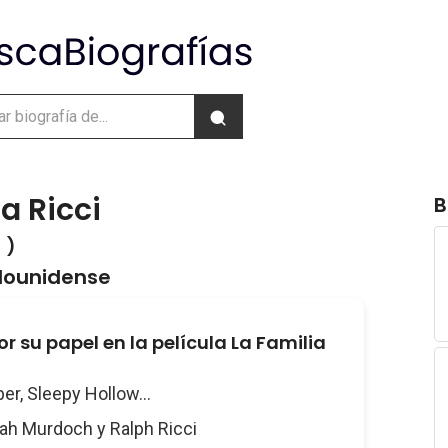
a Ricci
B
 )
adounidense
r su papel en la película La Familia
per, Sleepy Hollow...
rah Murdoch y Ralph Ricci