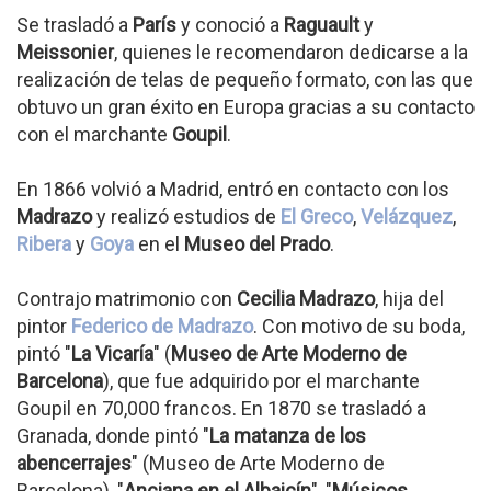
Se trasladó a
París
y conoció a
Raguault
y
Meissonier
, quienes le recomendaron dedicarse a la
realización de telas de pequeño formato, con las que
obtuvo un gran éxito en Europa gracias a su contacto
con el marchante
Goupil
.
En 1866 volvió a Madrid, entró en contacto con los
Madrazo
y realizó estudios de
El Greco
,
Velázquez
,
Ribera
y
Goya
en el
Museo del Prado
.
Contrajo matrimonio con
Cecilia Madrazo
, hija del
pintor
Federico de Madrazo
. Con motivo de su boda,
pintó "
La Vicaría
" (
Museo de Arte Moderno de
Barcelona
), que fue adquirido por el marchante
Goupil en 70,000 francos. En 1870 se trasladó a
Granada, donde pintó "
La matanza de los
abencerrajes
" (Museo de Arte Moderno de
Barcelona), "
Anciana en el Albaicín
", "
Músicos