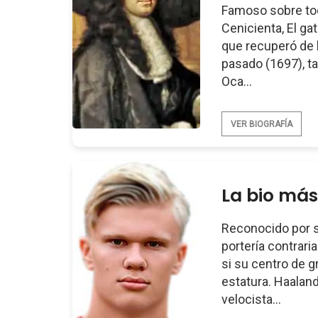
Famoso sobre tod
Cenicienta, El ga
que recuperó de l
pasado (1697), 
Oca...
VER BIOGRAFÍA
La bio más
Reconocido por s
portería contrar
si su centro de g
estatura. Haalan
velocista...