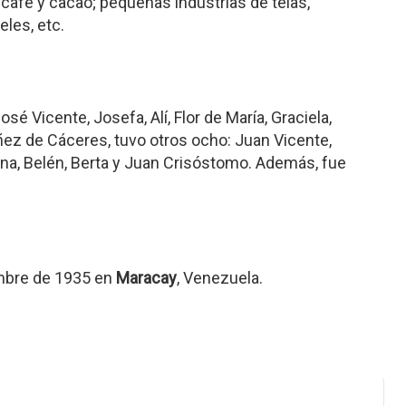
café y cacao; pequeñas industrias de telas,
teles, etc.
sé Vicente, Josefa, Alí, Flor de María, Graciela,
ñez de Cáceres, tuvo otros ocho: Juan Vicente,
ina, Belén, Berta y Juan Crisóstomo. Además, fue
embre de 1935 en
Maracay
, Venezuela.