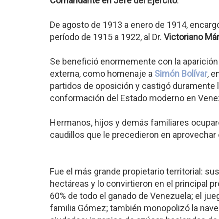
Comandante en Jefe del Ejército
.
De agosto de 1913 a enero de 1914, encargó 
período de 1915 a 1922, al Dr.
Victoriano Má
Se benefició enormemente con la aparición 
externa, como homenaje a
Simón Bolívar
, e
partidos de oposición y castigó duramente l
conformación del Estado moderno en Vene
Hermanos, hijos y demás familiares ocuparo
caudillos que le precedieron en aprovechar 
Fue el más grande propietario territorial: 
hectáreas y lo convirtieron en el principal p
60% de todo el ganado de Venezuela; el jueg
familia Gómez; también monopolizó la navegac