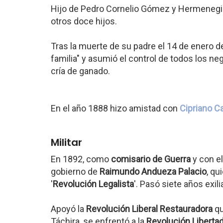
Hijo de Pedro Cornelio Gómez y Hermenegil
otros doce hijos.
Tras la muerte de su padre el 14 de enero d
familia" y asumió el control de todos los ne
cría de ganado.
En el año 1888 hizo amistad con
Cipriano C
Militar
En 1892, como
comisario de Guerra
y con e
gobierno de
Raimundo Andueza Palacio
, qu
'
Revolución Legalista
'. Pasó siete años exil
Apoyó la
Revolución Liberal Restauradora
qu
Táchira, se enfrentó a la
Revolución Liberta