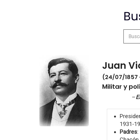
Juan V
(24/07/1857 
Militar y po
–
E
Preside
1931-19
Padres
:
Chacón 