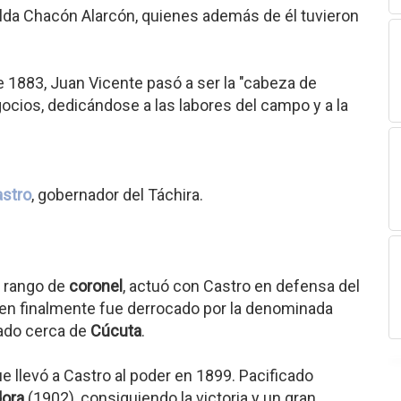
da Chacón Alarcón, quienes además de él tuvieron
e 1883, Juan Vicente pasó a ser la "cabeza de
gocios, dedicándose a las labores del campo y a la
astro
, gobernador del Táchira.
l rango de
coronel
, actuó con Castro en defensa del
ien finalmente fue derrocado por la denominada
iado cerca de
Cúcuta
.
e llevó a Castro al poder en 1899. Pacificado
dora
(1902), consiguiendo la victoria y un gran