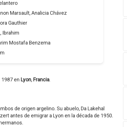
Delantero
anon Marsault, Analicia Chávez
Cora Gauthier
a, Ibrahim
Karim Mostafa Benzema
5 m
e 1987 en
Lyon
,
Francia
.
mbos de origen argelino. Su abuelo, Da Lakehal
hzert antes de emigrar a Lyon en la década de 1950.
 hermanos.