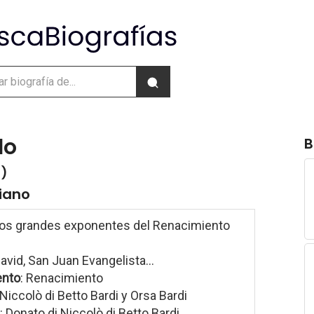
lo
B
6)
liano
los grandes exponentes del Renacimiento
David, San Juan Evangelista...
ento
: Renacimiento
 Niccolò di Betto Bardi y Orsa Bardi
: Donato di Niccolò di Betto Bardi