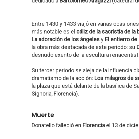
dedicado a
Bartolomeo Aragazzi
(catedral d
Entre 1430 y 1433 viajó en varias ocasione
más notable es el
cáliz de la sacristía de la
La adoración de los ángeles
y
El entierro de
la obra más destacada de este periodo: su
desnudo exento de la escultura renacentist
Su tercer periodo se aleja de la influencia c
dramatismo de la acción:
Los milagros de s
la plaza que está delante de la basílica de 
Signoria, Florencia).
Muerte
Donatello falleció en
Florencia
el 13 de dici