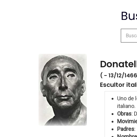
Donatel
( - 13/12/146
Escultor ita
Uno de 
italiano.
Obras
: 
Movimi
Padres
:
Nombre