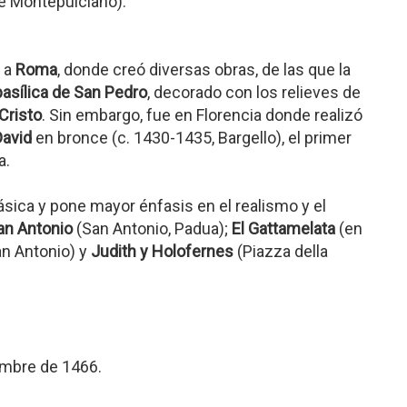
e Montepulciano).
s a
Roma
, donde creó diversas obras, de las que la
 basílica de San Pedro
, decorado con los relieves de
 Cristo
. Sin embargo, fue en Florencia donde realizó
David
en bronce (c. 1430-1435, Bargello), el primer
a.
lásica y pone mayor énfasis en el realismo y el
an Antonio
(San Antonio, Padua);
El Gattamelata
(en
San Antonio) y
Judith y Holofernes
(Piazza della
embre de 1466.