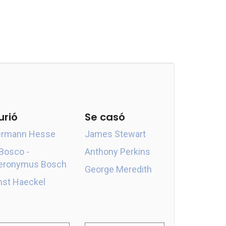
urió
Se casó
rmann Hesse
James Stewart
 Bosco -
Anthony Perkins
eronymus Bosch
George Meredith
nst Haeckel