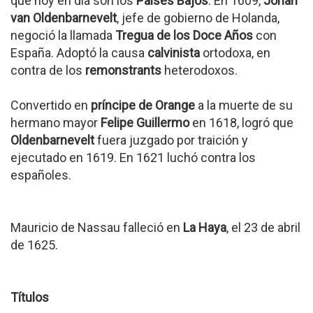
que hoy en día son los
Países Bajos
. En 1609,
Johan
van Oldenbarnevelt
, jefe de gobierno de Holanda,
negoció la llamada
Tregua de los Doce Años
con
España. Adoptó la causa
calvinista
ortodoxa, en
contra de los
remonstrants
heterodoxos.
Convertido en
príncipe de Orange
a la muerte de su
hermano mayor
Felipe Guillermo
en 1618, logró que
Oldenbarnevelt
fuera juzgado por traición y
ejecutado en 1619. En 1621 luchó contra los
españoles.
Mauricio de Nassau falleció en
La Haya
, el 23 de abril
de 1625.
Títulos