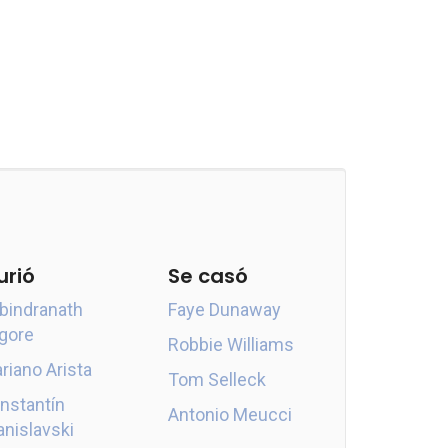
urió
Se casó
bindranath
Faye Dunaway
gore
Robbie Williams
riano Arista
Tom Selleck
nstantín
Antonio Meucci
anislavski