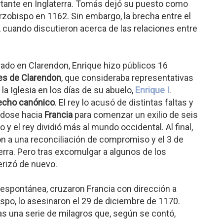
rtante en Inglaterra. Tomás dejó su puesto como
rzobispo en 1162. Sin embargo, la brecha entre el
, cuando discutieron acerca de las relaciones entre
rado en Clarendon, Enrique hizo públicos 16
es de Clarendon
, que consideraba representativas
la Iglesia en los días de su abuelo,
Enrique I
.
echo canónico
. El rey lo acusó de distintas faltas y
éndose hacia
Francia
para comenzar un exilio de seis
 y el rey dividió más al mundo occidental. Al final,
n a una reconciliación de compromiso y el 3 de
rra. Pero tras excomulgar a algunos de los
erizó de nuevo.
espontánea, cruzaron Francia con dirección a
bispo, lo asesinaron el 29 de diciembre de 1170.
as una serie de milagros que, según se contó,