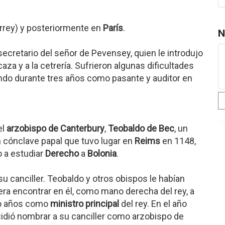
urrey) y posteriormente en
París
.
N
cretario del señor de Pevensey, quien le introdujo
caza y a la cetrería. Sufrieron algunas dificultades
ndo durante tres años como pasante y auditor en
el
arzobispo de Canterbury
,
Teobaldo de Bec
, un
n cónclave papal que tuvo lugar en
Reims
en 1148,
o a estudiar
Derecho
a
Bolonia
.
 canciller. Teobaldo y otros obispos le habían
ra encontrar en él, como mano derecha del rey, a
ho años como
ministro principal
del rey. En el año
ecidió nombrar a su canciller como arzobispo de