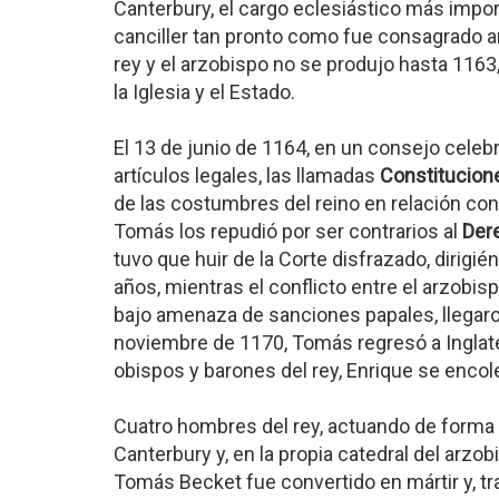
Canterbury, el cargo eclesiástico más impo
canciller tan pronto como fue consagrado a
rey y el arzobispo no se produjo hasta 1163
la Iglesia y el Estado.
El 13 de junio de 1164, en un consejo celeb
artículos legales, las llamadas
Constitucion
de las costumbres del reino en relación con 
Tomás los repudió por ser contrarios al
Der
tuvo que huir de la Corte disfrazado, dirigi
años, mientras el conflicto entre el arzobispo
bajo amenaza de sanciones papales, llegaro
noviembre de 1170, Tomás regresó a Inglate
obispos y barones del rey, Enrique se encol
Cuatro hombres del rey, actuando de forma 
Canterbury y, en la propia catedral del arzo
Tomás Becket fue convertido en mártir y, tr