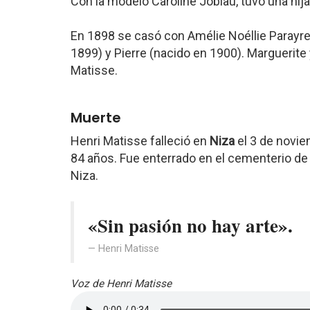
Con la modelo Caroline Joblau, tuvo una hija
En 1898 se casó con Amélie Noéllie Parayre,
1899) y Pierre (nacido en 1900). Marguerit
Matisse.
Muerte
Henri Matisse falleció en
Niza
el 3 de novie
84 años. Fue enterrado en el cementerio d
Niza.
«Sin pasión no hay arte».
Henri Matisse
Voz de Henri Matisse