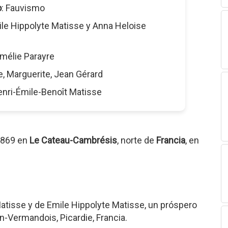
o
: Fauvismo
ile Hippolyte Matisse y Anna Heloise
Amélie Parayre
re, Marguerite, Jean Gérard
enri-Émile-Benoît Matisse
1869 en
Le Cateau-Cambrésis
, norte de
Francia
, en
Matisse y de Emile Hippolyte Matisse, un próspero
n-Vermandois, Picardie, Francia.