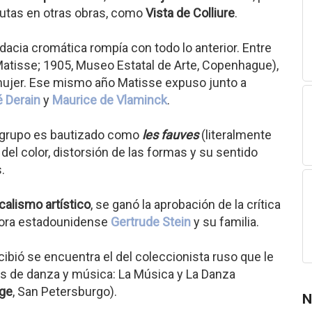
lutas en otras obras, como
Vista de Colliure
.
cia cromática rompía con todo lo anterior. Entre
tisse; 1905, Museo Estatal de Arte, Copenhague),
mujer. Ese mismo año Matisse expuso junto a
 Derain
y
Maurice de Vlaminck
.
 grupo es bautizado como
les fauves
(literalmente
 del color, distorsión de las formas y su sentido
.
calismo artístico
, se ganó la aprobación de la crítica
itora estadounidense
Gertrude Stein
y su familia.
bió se encuentra el del coleccionista ruso que le
as de danza y música: La Música y La Danza
age
, San Petersburgo).
N