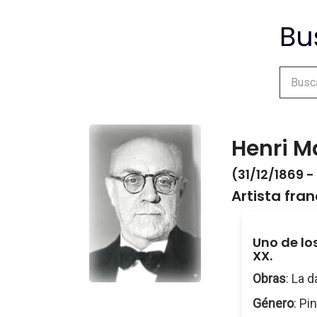
Henri M
(31/12/1869 -
Artista fra
Uno de lo
XX.
Obras
: La 
Género
: Pi