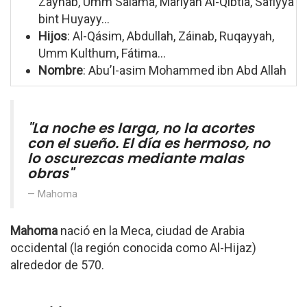
Zaynab, Umm Salama, Mariyah Al-Qibtía, Safiyya
bint Huyayy...
Hijos
: Al-Qásim, Abdullah, Záinab, Ruqayyah,
Umm Kulthum, Fátima...
Nombre
: Abu’I-asim Mohammed ibn Abd Allah
"La noche es larga, no la acortes
con el sueño. El día es hermoso, no
lo oscurezcas mediante malas
obras"
Mahoma
Mahoma
nació en la Meca, ciudad de Arabia
occidental (la región conocida como Al-Hijaz)
alrededor de 570.