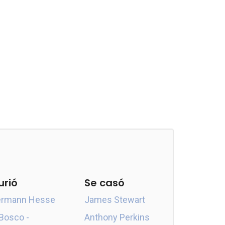
urió
Se casó
rmann Hesse
James Stewart
 Bosco -
Anthony Perkins