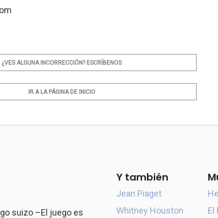
com
¿VES ALGUNA INCORRECCIÓN? ESCRÍBENOS
IR A LA PÁGINA DE INICIO
Y también
M
Jean Piaget
He
Whitney Houston
El
go suizo –El juego es