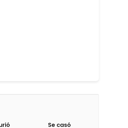
urió
Se casó