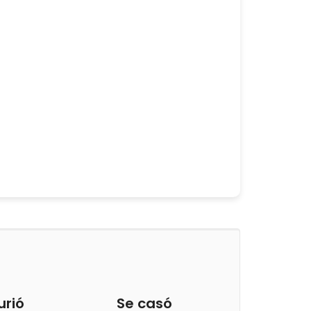
urió
Se casó