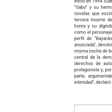
inició en 1994 cu
"Gabo" y su herma
novelas que escri
tercera muerte de
honra y su dignid
como el personaje 
perfil de "Bayar
anunciada", devolv
misma noche de bo
central de la dem
derechos de auto
protagonista y, por
parte, argumenta
intimidad", declar