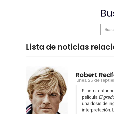
Lista de noticias rela
Robert Redf
lunes, 25 de septi
El actor estado
película
El grad
una dosis de in
interpretación. 