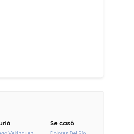
urió
Se casó
ego Velázquez
Dolores Del Río