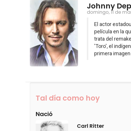
Johnny Depp,
domingo, 11 de ma
El actor estado
película en la q
trata del remake 
'Toro', el indíg
primera imagen q
Tal día como hoy
Nació
Carl Ritter