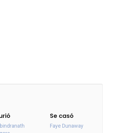
urió
Se casó
bindranath
Faye Dunaway