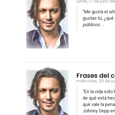
lunes, 17 de julio d
"Me gusta el whi
gustas tú, ¿qué
públicos
. ...
Frases del c
miércoles, 28 de j
"En la vida sól
de qué está hech
qué vale la pena
Johnny Depp e