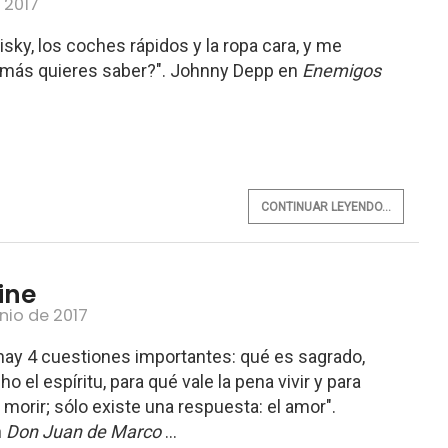
e 2017
sky, los coches rápidos y la ropa cara, y me
 más quieres saber?". Johnny Depp en
Enemigos
CONTINUAR LEYENDO...
ine
unio de 2017
o hay 4 cuestiones importantes: qué es sagrado,
o el espíritu, para qué vale la pena vivir y para
 morir; sólo existe una respuesta: el amor".
n
Don Juan de Marco
...