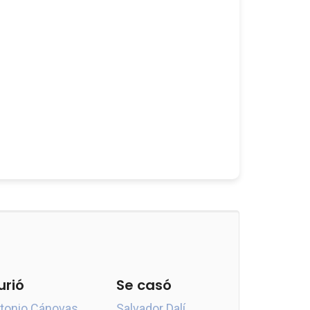
urió
Se casó
tonio Cánovas
Salvador Dalí