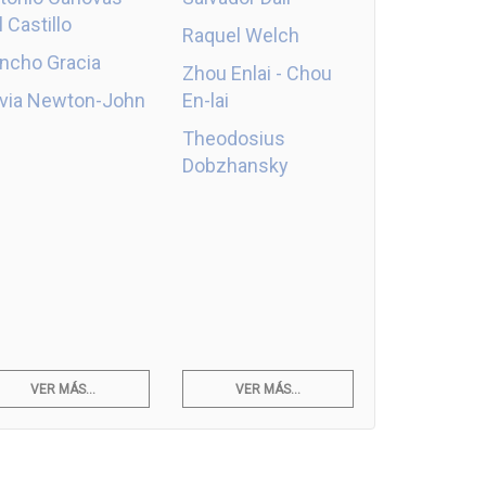
l Castillo
Raquel Welch
ncho Gracia
Zhou Enlai - Chou
ivia Newton-John
En-lai
Theodosius
Dobzhansky
VER MÁS...
VER MÁS...