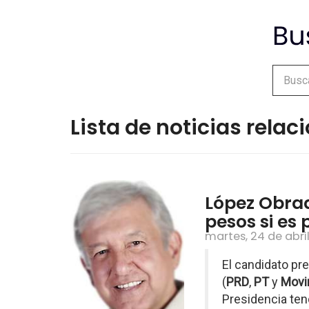
Lista de noticias rela
López Obrad
pesos si es 
martes, 24 de abri
El candidato pre
(
PRD
,
PT
y
Movi
Presidencia ten