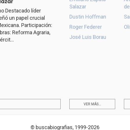
lazar
Salazar
de
o Destacado líder
Dustin Hoffman
Sa
ó un papel crucial
exicana. Participación:
Roger Federer
Ol
ras: Reforma Agraria,
José Luis Borau
rcit...
VER MÁS...
© buscabiografias, 1999-2026