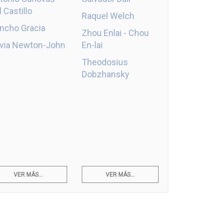
l Castillo
Raquel Welch
ncho Gracia
Zhou Enlai - Chou
ivia Newton-John
En-lai
Theodosius
Dobzhansky
VER MÁS...
VER MÁS...