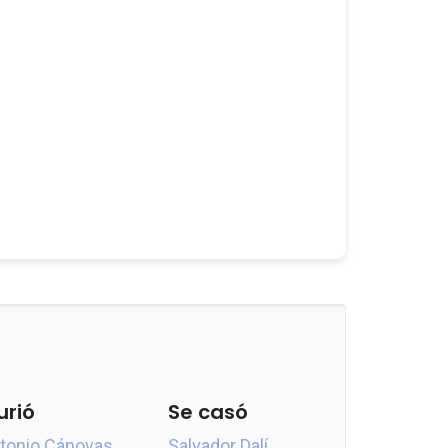
urió
Se casó
tonio Cánovas
Salvador Dalí