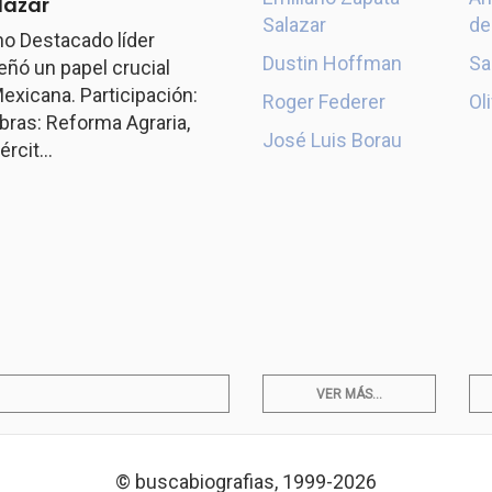
lazar
Salazar
de
o Destacado líder
Dustin Hoffman
Sa
ó un papel crucial
exicana. Participación:
Roger Federer
Ol
ras: Reforma Agraria,
José Luis Borau
rcit...
VER MÁS...
© buscabiografias, 1999-2026