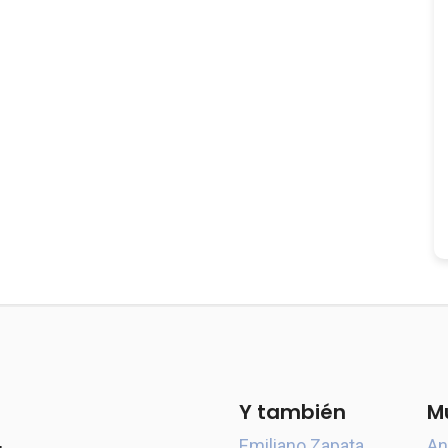
Y también
M
Emiliano Zapata
An