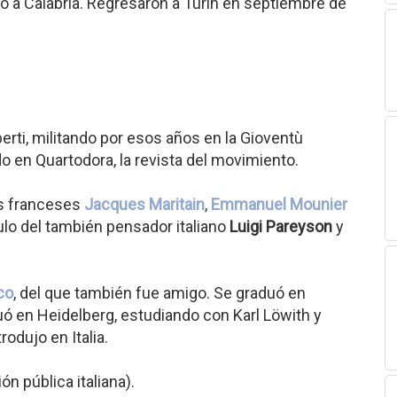
dó a Calabria. Regresaron a Turín en septiembre de
erti, militando por esos años en la Gioventù
o en Quartodora, la revista del movimiento.
fos franceses
Jacques Maritain
,
Emmanuel Mounier
pulo del también pensador italiano
Luigi Pareyson
y
co
, del que también fue amigo. Se graduó en
uó en Heidelberg, estudiando con Karl Löwith y
dujo en Italia.
ón pública italiana).