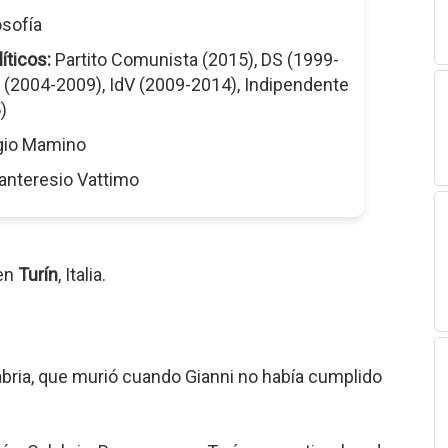
osofía
íticos:
Partito Comunista (2015), DS (1999-
 (2004-2009), IdV (2009-2014), Indipendente
)
gio Mamino
anteresio Vattimo
 en
Turín
, Italia.
labria, que murió cuando Gianni no había cumplido