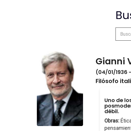
Gianni 
(04/01/1936 
Filósofo ita
Uno de lo
posmoder
débil.
Obras:
Ética
pensamiento