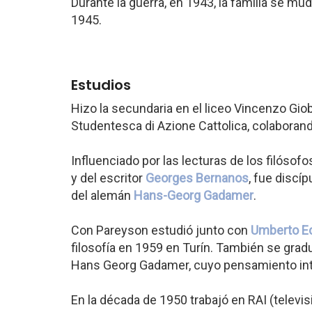
Durante la guerra, en 1943, la familia se mu
1945.
Estudios
Hizo la secundaria en el liceo Vincenzo Giob
Studentesca di Azione Cattolica, colaborand
Influenciado por las lecturas de los filóso
y del escritor
Georges Bernanos
, fue discí
del alemán
Hans-Georg Gadamer
.
Con Pareyson estudió junto con
Umberto E
filosofía en 1959 en Turín. También se grad
Hans Georg Gadamer, cuyo pensamiento intro
En la década de 1950 trabajó en RAI (televisi