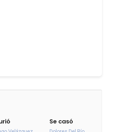
urió
Se casó
ego Velázquez
Dolores Del Río