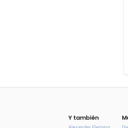
Y también
M
Alexander Fleming
Di