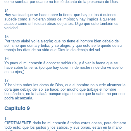
como sombra; por cuanto no temió delante de la presencia de Dios.
14
Hay vanidad que se hace sobre la tierra: que hay justos á quienes
sucede como si hicieran obras de impíos; y hay impíos á quienes
acaece como si hicieran obras de justos. Digo que esto también es
vanidad.
15
Por tanto alabé yo la alegría; que no tiene el hombre bien debajo del
sol, sino que coma y beba, y se alegre; y que esto se le quede de su
trabajo los días de su vida que Dios le dio debajo del sol.
16
Yo pues di mi corazón á conocer sabiduría, y á ver la faena que se
hace sobre la tierra; (porque hay quien ni de noche ni de día ve sueño
en su ojos;)
17
Y he visto todas las obras de Dios, que el hombre no puede alcanzar la
obra que debajo del sol se hace; por mucho que trabaje el hombre
buscándola, no la hallará: aunque diga el sabio que la sabe, no por eso
podrá alcanzarla.
Capítulo 9
1
CIERTAMENTE dado he mi corazón á todas estas cosas, para declarar
todo esto: que los justos y los sabios, y sus obras, están en la mano