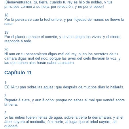
¡Bienaventurada, tú, tierra, cuando tu rey es hijo de nobles, y tus
príncipes comen á su hora, por refección, y no por el beber!
18
Por la pereza se cae la techumbre, y por flojedad de manos se llueve la
casa.
19
Por el placer se hace el convite, y el vino alegra los vivos: y el dinero
responde á todo.
20
Ni aun en tu pensamiento digas mal del rey, ni en los secretos de tu
cámara digas mal del rico; porque las aves del cielo llevarán la voz, y
las que tienen alas harán saber la palabra.
Capítulo 11
1
ECHA tu pan sobre las aguas; que después de muchos días lo hallarás.
2
Reparte á siete, y aun á ocho: porque no sabes el mal que vendrá sobre
la tierra.
3
Si las nubes fueren llenas de agua, sobre la tierra la derramarán: y si el
árbol cayere al mediodía, ó al norte, al lugar que el árbol cayere, allí
quedará.