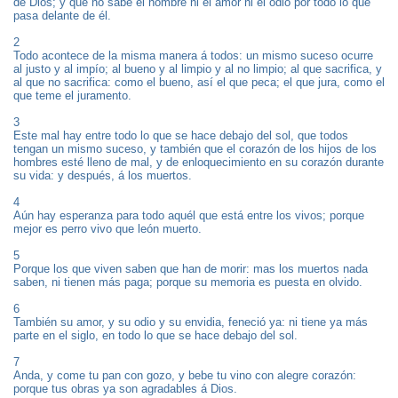
de Dios; y que no sabe el hombre ni el amor ni el odio por todo lo que
pasa delante de él.
2
Todo acontece de la misma manera á todos: un mismo suceso ocurre
al justo y al impío; al bueno y al limpio y al no limpio; al que sacrifica, y
al que no sacrifica: como el bueno, así el que peca; el que jura, como el
que teme el juramento.
3
Este mal hay entre todo lo que se hace debajo del sol, que todos
tengan un mismo suceso, y también que el corazón de los hijos de los
hombres esté lleno de mal, y de enloquecimiento en su corazón durante
su vida: y después, á los muertos.
4
Aún hay esperanza para todo aquél que está entre los vivos; porque
mejor es perro vivo que león muerto.
5
Porque los que viven saben que han de morir: mas los muertos nada
saben, ni tienen más paga; porque su memoria es puesta en olvido.
6
También su amor, y su odio y su envidia, feneció ya: ni tiene ya más
parte en el siglo, en todo lo que se hace debajo del sol.
7
Anda, y come tu pan con gozo, y bebe tu vino con alegre corazón:
porque tus obras ya son agradables á Dios.