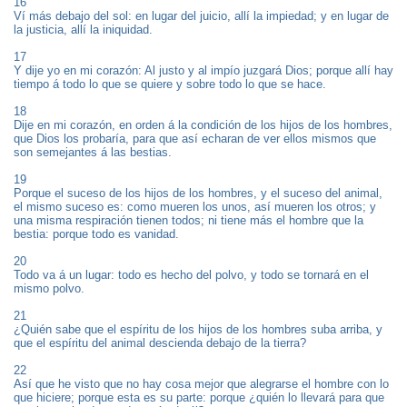
16
Ví más debajo del sol: en lugar del juicio, allí la impiedad; y en lugar de
la justicia, allí la iniquidad.
17
Y dije yo en mi corazón: Al justo y al impío juzgará Dios; porque allí hay
tiempo á todo lo que se quiere y sobre todo lo que se hace.
18
Dije en mi corazón, en orden á la condición de los hijos de los hombres,
que Dios los probaría, para que así echaran de ver ellos mismos que
son semejantes á las bestias.
19
Porque el suceso de los hijos de los hombres, y el suceso del animal,
el mismo suceso es: como mueren los unos, así mueren los otros; y
una misma respiración tienen todos; ni tiene más el hombre que la
bestia: porque todo es vanidad.
20
Todo va á un lugar: todo es hecho del polvo, y todo se tornará en el
mismo polvo.
21
¿Quién sabe que el espíritu de los hijos de los hombres suba arriba, y
que el espíritu del animal descienda debajo de la tierra?
22
Así que he visto que no hay cosa mejor que alegrarse el hombre con lo
que hiciere; porque esta es su parte: porque ¿quién lo llevará para que