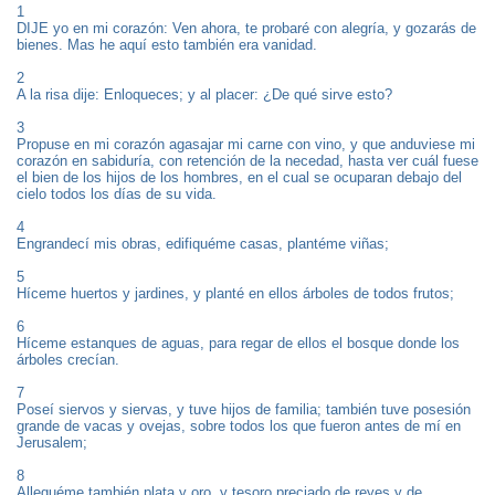
1
DIJE yo en mi corazón: Ven ahora, te probaré con alegría, y gozarás de
bienes. Mas he aquí esto también era vanidad.
2
A la risa dije: Enloqueces; y al placer: ¿De qué sirve esto?
3
Propuse en mi corazón agasajar mi carne con vino, y que anduviese mi
corazón en sabiduría, con retención de la necedad, hasta ver cuál fuese
el bien de los hijos de los hombres, en el cual se ocuparan debajo del
cielo todos los días de su vida.
4
Engrandecí mis obras, edifiquéme casas, plantéme viñas;
5
Híceme huertos y jardines, y planté en ellos árboles de todos frutos;
6
Híceme estanques de aguas, para regar de ellos el bosque donde los
árboles crecían.
7
Poseí siervos y siervas, y tuve hijos de familia; también tuve posesión
grande de vacas y ovejas, sobre todos los que fueron antes de mí en
Jerusalem;
8
Alleguéme también plata y oro, y tesoro preciado de reyes y de