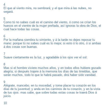
4
El que al viento mira, no sembrará; y el que mira á las nubes, no
segará.
5
Como tú no sabes cuál es el camino del viento, ó como se crían los
huesos en el vientre de la mujer preñada, así ignoras la obra de Dios, el
cual hace todas las cosas.
6
Por la mañana siembra tu simiente, y á la tarde no dejes reposar tu
mano: porque tú no sabes cuál es lo mejor, si esto ó lo otro, ó si ambas
á dos cosas son buenas.
7
Suave ciertamente es la luz, y agradable á los ojos ver el sol:
8
Mas si el hombre viviere muchos años, y en todos ellos hubiere gozado
alegría; si después trajere á la memoria los días de las tinieblas, que
serán muchos, todo lo que le habrá pasado, dirá haber sido vanidad.
9
Alégrate, mancebo, en tu mocedad, y tome placer tu corazón en los
días de tu juventud; y anda en los caminos de tu corazón, y en la vista
de tus ojos: mas sabe, que sobre todas estas cosas te traerá Dios á
juicio.
10