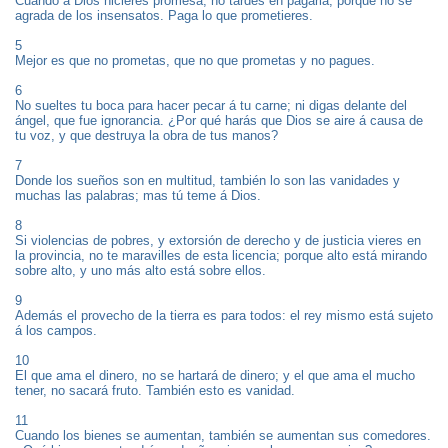
Cuando á Dios hicieres promesa, no tardes en pagarla; porque no se
agrada de los insensatos. Paga lo que prometieres.
5
Mejor es que no prometas, que no que prometas y no pagues.
6
No sueltes tu boca para hacer pecar á tu carne; ni digas delante del
ángel, que fue ignorancia. ¿Por qué harás que Dios se aire á causa de
tu voz, y que destruya la obra de tus manos?
7
Donde los sueños son en multitud, también lo son las vanidades y
muchas las palabras; mas tú teme á Dios.
8
Si violencias de pobres, y extorsión de derecho y de justicia vieres en
la provincia, no te maravilles de esta licencia; porque alto está mirando
sobre alto, y uno más alto está sobre ellos.
9
Además el provecho de la tierra es para todos: el rey mismo está sujeto
á los campos.
10
El que ama el dinero, no se hartará de dinero; y el que ama el mucho
tener, no sacará fruto. También esto es vanidad.
11
Cuando los bienes se aumentan, también se aumentan sus comedores.