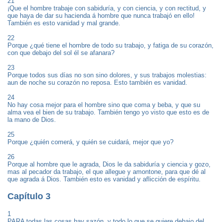
21
¡Que el hombre trabaje con sabiduría, y con ciencia, y con rectitud, y
que haya de dar su hacienda á hombre que nunca trabajó en ello!
También es esto vanidad y mal grande.
22
Porque ¿qué tiene el hombre de todo su trabajo, y fatiga de su corazón,
con que debajo del sol él se afanara?
23
Porque todos sus días no son sino dolores, y sus trabajos molestias:
aun de noche su corazón no reposa. Esto también es vanidad.
24
No hay cosa mejor para el hombre sino que coma y beba, y que su
alma vea el bien de su trabajo. También tengo yo visto que esto es de
la mano de Dios.
25
Porque ¿quién comerá, y quién se cuidará, mejor que yo?
26
Porque al hombre que le agrada, Dios le da sabiduría y ciencia y gozo,
mas al pecador da trabajo, el que allegue y amontone, para que dé al
que agrada á Dios. También esto es vanidad y aflicción de espíritu.
Capítulo 3
1
PARA todas las cosas hay sazón, y todo lo que se quiere debajo del