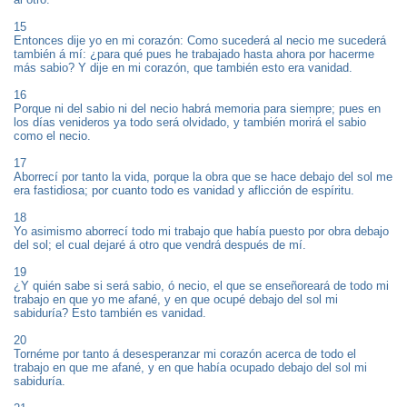
15
Entonces dije yo en mi corazón: Como sucederá al necio me sucederá
también á mí: ¿para qué pues he trabajado hasta ahora por hacerme
más sabio? Y dije en mi corazón, que también esto era vanidad.
16
Porque ni del sabio ni del necio habrá memoria para siempre; pues en
los días venideros ya todo será olvidado, y también morirá el sabio
como el necio.
17
Aborrecí por tanto la vida, porque la obra que se hace debajo del sol me
era fastidiosa; por cuanto todo es vanidad y aflicción de espíritu.
18
Yo asimismo aborrecí todo mi trabajo que había puesto por obra debajo
del sol; el cual dejaré á otro que vendrá después de mí.
19
¿Y quién sabe si será sabio, ó necio, el que se enseñoreará de todo mi
trabajo en que yo me afané, y en que ocupé debajo del sol mi
sabiduría? Esto también es vanidad.
20
Tornéme por tanto á desesperanzar mi corazón acerca de todo el
trabajo en que me afané, y en que había ocupado debajo del sol mi
sabiduría.