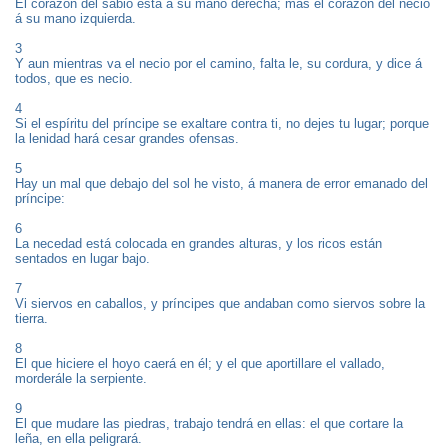
El corazón del sabio está á su mano derecha; mas el corazón del necio
á su mano izquierda.
3
Y aun mientras va el necio por el camino, falta le, su cordura, y dice á
todos, que es necio.
4
Si el espíritu del príncipe se exaltare contra ti, no dejes tu lugar; porque
la lenidad hará cesar grandes ofensas.
5
Hay un mal que debajo del sol he visto, á manera de error emanado del
príncipe:
6
La necedad está colocada en grandes alturas, y los ricos están
sentados en lugar bajo.
7
Vi siervos en caballos, y príncipes que andaban como siervos sobre la
tierra.
8
El que hiciere el hoyo caerá en él; y el que aportillare el vallado,
morderále la serpiente.
9
El que mudare las piedras, trabajo tendrá en ellas: el que cortare la
leña, en ella peligrará.