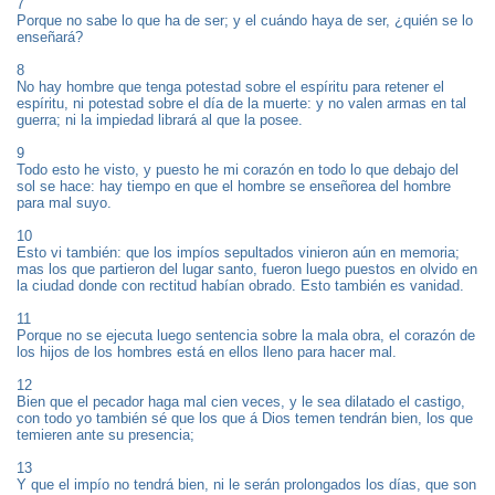
7
Porque no sabe lo que ha de ser; y el cuándo haya de ser, ¿quién se lo
enseñará?
8
No hay hombre que tenga potestad sobre el espíritu para retener el
espíritu, ni potestad sobre el día de la muerte: y no valen armas en tal
guerra; ni la impiedad librará al que la posee.
9
Todo esto he visto, y puesto he mi corazón en todo lo que debajo del
sol se hace: hay tiempo en que el hombre se enseñorea del hombre
para mal suyo.
10
Esto vi también: que los impíos sepultados vinieron aún en memoria;
mas los que partieron del lugar santo, fueron luego puestos en olvido en
la ciudad donde con rectitud habían obrado. Esto también es vanidad.
11
Porque no se ejecuta luego sentencia sobre la mala obra, el corazón de
los hijos de los hombres está en ellos lleno para hacer mal.
12
Bien que el pecador haga mal cien veces, y le sea dilatado el castigo,
con todo yo también sé que los que á Dios temen tendrán bien, los que
temieren ante su presencia;
13
Y que el impío no tendrá bien, ni le serán prolongados los días, que son