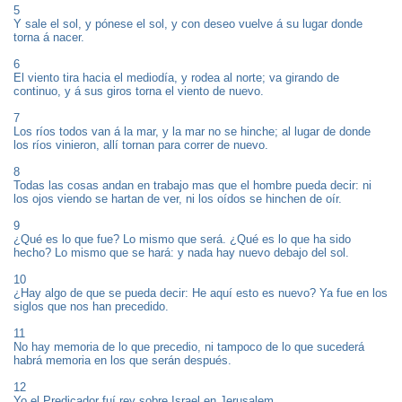
5
Y sale el sol, y pónese el sol, y con deseo vuelve á su lugar donde
torna á nacer.
6
El viento tira hacia el mediodía, y rodea al norte; va girando de
continuo, y á sus giros torna el viento de nuevo.
7
Los ríos todos van á la mar, y la mar no se hinche; al lugar de donde
los ríos vinieron, allí tornan para correr de nuevo.
8
Todas las cosas andan en trabajo mas que el hombre pueda decir: ni
los ojos viendo se hartan de ver, ni los oídos se hinchen de oír.
9
¿Qué es lo que fue? Lo mismo que será. ¿Qué es lo que ha sido
hecho? Lo mismo que se hará: y nada hay nuevo debajo del sol.
10
¿Hay algo de que se pueda decir: He aquí esto es nuevo? Ya fue en los
siglos que nos han precedido.
11
No hay memoria de lo que precedio, ni tampoco de lo que sucederá
habrá memoria en los que serán después.
12
Yo el Predicador fuí rey sobre Israel en Jerusalem.