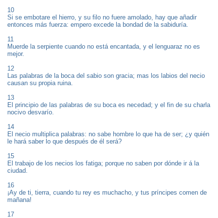
10
Si se embotare el hierro, y su filo no fuere amolado, hay que añadir
entonces más fuerza: empero excede la bondad de la sabiduría.
11
Muerde la serpiente cuando no está encantada, y el lenguaraz no es
mejor.
12
Las palabras de la boca del sabio son gracia; mas los labios del necio
causan su propia ruina.
13
El principio de las palabras de su boca es necedad; y el fin de su charla
nocivo desvarío.
14
El necio multiplica palabras: no sabe hombre lo que ha de ser; ¿y quién
le hará saber lo que después de él será?
15
El trabajo de los necios los fatiga; porque no saben por dónde ir á la
ciudad.
16
¡Ay de ti, tierra, cuando tu rey es muchacho, y tus príncipes comen de
mañana!
17