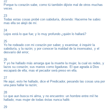
22
Porque tu corazón sabe, como tú también dijiste mal de otros muchas
veces.
23
Todas estas cosas probé con sabiduría, diciendo: Hacerme he sabio:
mas ella se alejó de mí.
24
Lejos está lo que fue; y lo muy profundo ¿quién lo hallará?
25
Yo he rodeado con mi corazón por saber, y examinar, é inquirir la
sabiduría, y la razón; y por conocer la maldad de la insensatez, y el
desvarío del error;
26
Y yo he hallado más amarga que la muerte la mujer, la cual es redes, y
lazos su corazón; sus manos como ligaduras. El que agrada á Dios
escapará de ella; mas el pecador será preso en ella.
27
He aquí, esto he hallado, dice el Predicador, pesando las cosas una por
una para hallar la razón;
28
Lo que aun busca mi alma, y no encuentro: un hombre entre mil he
hallado; mas mujer de todas éstas nunca hallé.
29