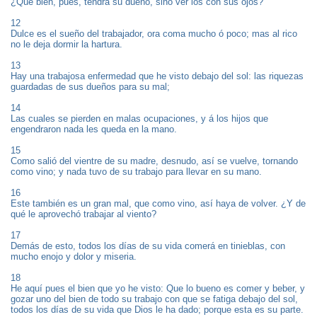
¿Qué bien, pues, tendrá su dueño, sino ver los con sus ojos?
12
Dulce es el sueño del trabajador, ora coma mucho ó poco; mas al rico
no le deja dormir la hartura.
13
Hay una trabajosa enfermedad que he visto debajo del sol: las riquezas
guardadas de sus dueños para su mal;
14
Las cuales se pierden en malas ocupaciones, y á los hijos que
engendraron nada les queda en la mano.
15
Como salió del vientre de su madre, desnudo, así se vuelve, tornando
como vino; y nada tuvo de su trabajo para llevar en su mano.
16
Este también es un gran mal, que como vino, así haya de volver. ¿Y de
qué le aprovechó trabajar al viento?
17
Demás de esto, todos los días de su vida comerá en tinieblas, con
mucho enojo y dolor y miseria.
18
He aquí pues el bien que yo he visto: Que lo bueno es comer y beber, y
gozar uno del bien de todo su trabajo con que se fatiga debajo del sol,
todos los días de su vida que Dios le ha dado; porque esta es su parte.