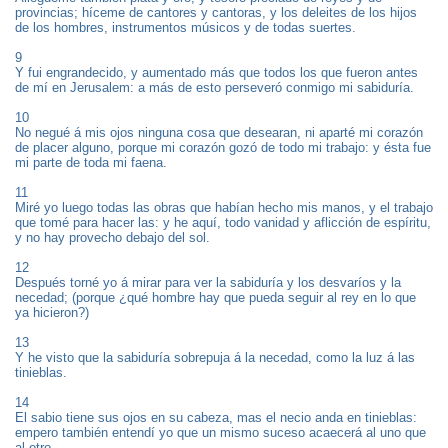
provincias; híceme de cantores y cantoras, y los deleites de los hijos
de los hombres, instrumentos músicos y de todas suertes.
9
Y fui engrandecido, y aumentado más que todos los que fueron antes
de mí en Jerusalem: a más de esto perseveró conmigo mi sabiduría.
10
No negué á mis ojos ninguna cosa que desearan, ni aparté mi corazón
de placer alguno, porque mi corazón gozó de todo mi trabajo: y ésta fue
mi parte de toda mi faena.
11
Miré yo luego todas las obras que habían hecho mis manos, y el trabajo
que tomé para hacer las: y he aquí, todo vanidad y aflicción de espíritu,
y no hay provecho debajo del sol.
12
Después torné yo á mirar para ver la sabiduría y los desvaríos y la
necedad; (porque ¿qué hombre hay que pueda seguir al rey en lo que
ya hicieron?)
13
Y he visto que la sabiduría sobrepuja á la necedad, como la luz á las
tinieblas.
14
El sabio tiene sus ojos en su cabeza, mas el necio anda en tinieblas:
empero también entendí yo que un mismo suceso acaecerá al uno que
al otro.