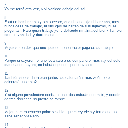
7
Yo me torné otra vez, y vi vanidad debajo del sol.
8
Está un hombre solo y sin sucesor; que ni tiene hijo ni hermano; mas
nunca cesa de trabajar, ni sus ojos se hartan de sus riquezas, ni se
pregunta: ¿Para quién trabajo yo, y defraudo mi alma del bien? También
esto es vanidad, y duro trabajo.
9
Mejores son dos que uno; porque tienen mejor paga de su trabajo.
10
Porque si cayeren, el uno levantará á su compañero: mas ¡ay del solo!
que cuando cayere, no habrá segundo que lo levante.
11
También si dos durmieren juntos, se calentarán; mas ¿cómo se
calentará uno solo?
12
Y si alguno prevaleciere contra el uno, dos estarán contra él; y cordón
de tres dobleces no presto se rompe.
13
Mejor es el muchacho pobre y sabio, que el rey viejo y fatuo que no
sabe ser aconsejado.
14