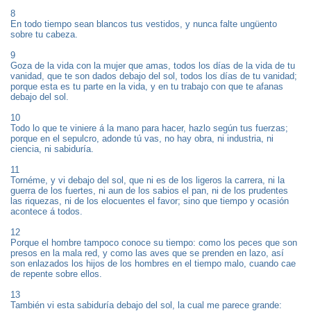
8
En todo tiempo sean blancos tus vestidos, y nunca falte ungüento
sobre tu cabeza.
9
Goza de la vida con la mujer que amas, todos los días de la vida de tu
vanidad, que te son dados debajo del sol, todos los días de tu vanidad;
porque esta es tu parte en la vida, y en tu trabajo con que te afanas
debajo del sol.
10
Todo lo que te viniere á la mano para hacer, hazlo según tus fuerzas;
porque en el sepulcro, adonde tú vas, no hay obra, ni industria, ni
ciencia, ni sabiduría.
11
Tornéme, y vi debajo del sol, que ni es de los ligeros la carrera, ni la
guerra de los fuertes, ni aun de los sabios el pan, ni de los prudentes
las riquezas, ni de los elocuentes el favor; sino que tiempo y ocasión
acontece á todos.
12
Porque el hombre tampoco conoce su tiempo: como los peces que son
presos en la mala red, y como las aves que se prenden en lazo, así
son enlazados los hijos de los hombres en el tiempo malo, cuando cae
de repente sobre ellos.
13
También vi esta sabiduría debajo del sol, la cual me parece grande: