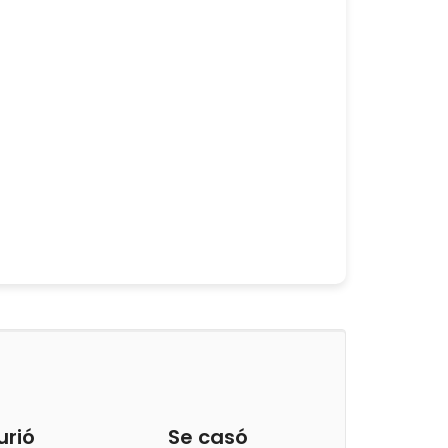
urió
Se casó