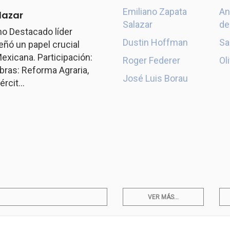
Emiliano Zapata
An
lazar
Salazar
de
o Destacado líder
Dustin Hoffman
Sa
ó un papel crucial
exicana. Participación:
Roger Federer
Ol
ras: Reforma Agraria,
José Luis Borau
rcit...
VER MÁS...