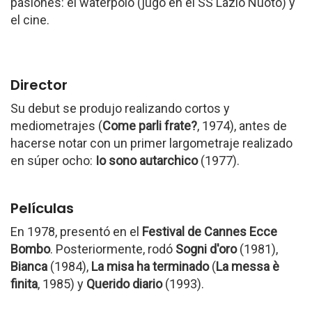
pasiones: el waterpolo (jugó en el SS Lazio Nuoto) y
el cine.
Director
Su debut se produjo realizando cortos y
mediometrajes (
Come parli frate?
, 1974), antes de
hacerse notar con un primer largometraje realizado
en súper ocho:
Io sono autarchico
(1977).
Películas
En 1978, presentó en el
Festival de Cannes
Ecce
Bombo
. Posteriormente, rodó
Sogni d'oro
(1981),
Bianca
(1984),
La misa ha terminado
(
La messa è
finita
, 1985) y
Querido diario
(1993).