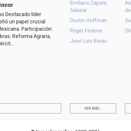
Emiliano Zapata
An
lazar
Salazar
de
o Destacado líder
Dustin Hoffman
Sa
ó un papel crucial
exicana. Participación:
Roger Federer
Ol
ras: Reforma Agraria,
José Luis Borau
rcit...
VER MÁS...