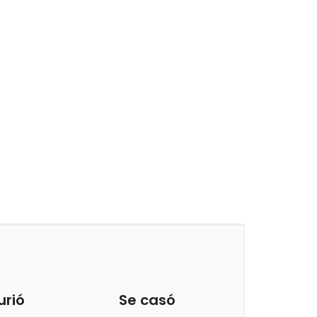
urió
Se casó