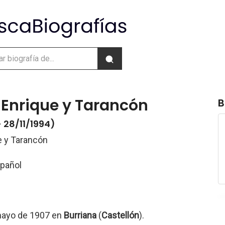
 Enrique y Tarancón
B
 28/11/1994)
e y Tarancón
spañol
mayo de 1907 en
Burriana
(
Castellón
).