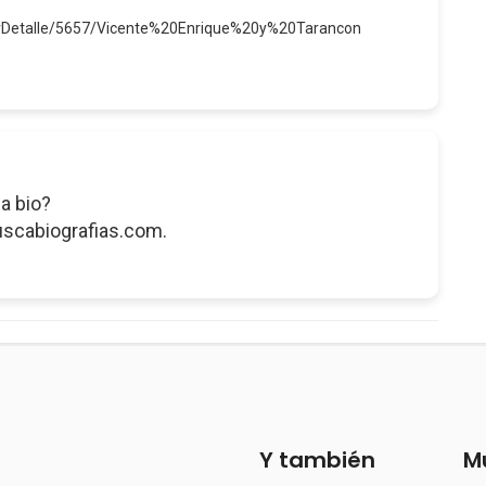
verDetalle/5657/Vicente%20Enrique%20y%20Tarancon
a bio?
uscabiografias.com.
Y también
M