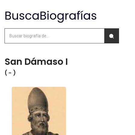
San Dámaso I
( - )