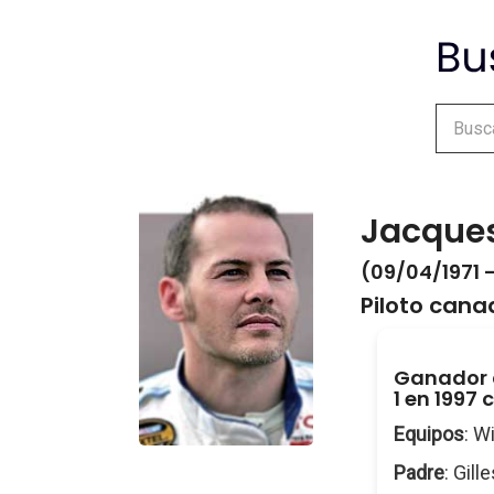
Jacques
(09/04/1971 -
Piloto cana
Ganador 
1 en 1997
Equipos
: W
Padre
: Gill