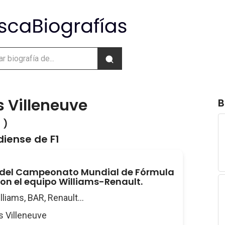
 Villeneuve
B
 )
diense de F1
del Campeonato Mundial de Fórmula
 con el equipo Williams-Renault.
illiams, BAR, Renault...
es Villeneuve