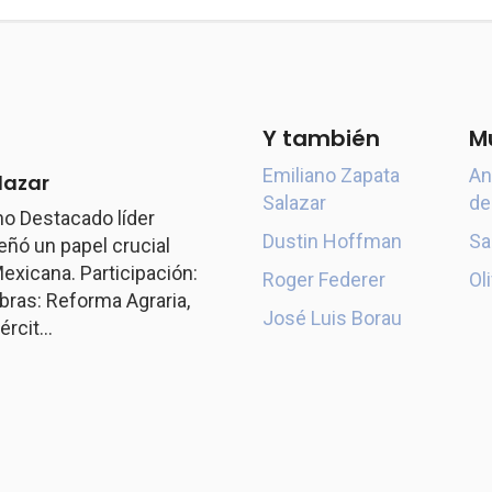
Y también
M
Emiliano Zapata
An
lazar
Salazar
de
o Destacado líder
Dustin Hoffman
Sa
ó un papel crucial
exicana. Participación:
Roger Federer
Ol
ras: Reforma Agraria,
José Luis Borau
rcit...