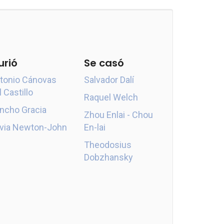
urió
Se casó
tonio Cánovas
Salvador Dalí
l Castillo
Raquel Welch
ncho Gracia
Zhou Enlai - Chou
ivia Newton-John
En-lai
Theodosius
Dobzhansky