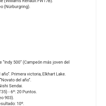
one (Williams Renault FW17B).
o (Nürburgring).
de "Indy 500" (Campeón más joven del
año". Primera victoria, Elkhart Lake.
"Novato del año".
Nishi Sendai.
T35) - 6º: 20 Puntos.
eo 903).
esultado: 10º.