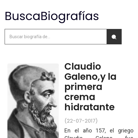
Claudio
Galeno,y la
primera
crema
hidratante
(22-07-2017)
En el año 157, el griego