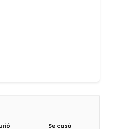
urió
Se casó