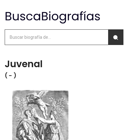
Juvenal
( - )