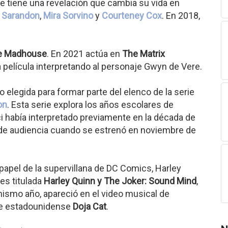
ue tiene una revelación que cambia su vida en
 Sarandon
,
Mira Sorvino
y
Courteney Cox
. En 2018,
he Madhouse
. En 2021 actúa en
The Matrix
la película interpretando al personaje Gwyn de Vere.
 elegida para formar parte del elenco de la serie
on
. Esta serie explora los años escolares de
había interpretado previamente en la década de
o de audiencia cuando se estrenó en noviembre de
 papel de la supervillana de DC Comics, Harley
es titulada
Harley Quinn y The Joker: Sound Mind
,
mismo año, apareció en el video musical de
nte estadounidense
Doja Cat
.