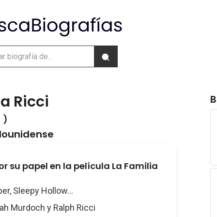
a Ricci
B
 )
adounidense
r su papel en la película La Familia
per, Sleepy Hollow...
rah Murdoch y Ralph Ricci