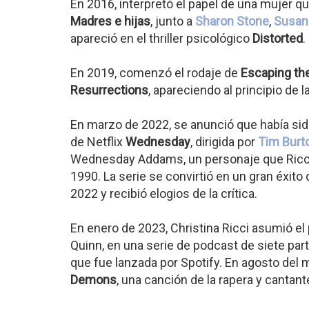
En 2016, interpretó el papel de una mujer q
Madres e hijas
, junto a
Sharon Stone
,
Susan
apareció en el thriller psicológico
Distorted
.
En 2019, comenzó el rodaje de
Escaping t
Resurrections
, apareciendo al principio de 
En marzo de 2022, se anunció que había sido
de Netflix
Wednesday
, dirigida por
Tim Burt
Wednesday Addams, un personaje que Ricci 
1990. La serie se convirtió en un gran éxit
2022 y recibió elogios de la crítica.
En enero de 2023, Christina Ricci asumió el
Quinn, en una serie de podcast de siete part
que fue lanzada por Spotify. En agosto del 
Demons
, una canción de la rapera y canta