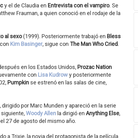
ic
y el de Claudia en
Entrevista con el vampiro
. Se
tthew Frauman, a quien conoció en el rodaje de la
o al sexo
(1999). Posteriormente trabajó en
Bless
, con
Kim Basinger
, sigue con
The Man Who Cried
.
y después en los Estados Unidos,
Prozac Nation
 nuevamente con
Lisa Kudrow
y posteriormente
02,
Pumpkin
se estrenó en las salas de cine,
 dirigido por Marc Munden y apareció en la serie
 siguiente,
Woody Allen
la dirigió en
Anything Else
,
 el 27 de agosto del mismo año.
o a Trixie, la novia del protagonista de la película