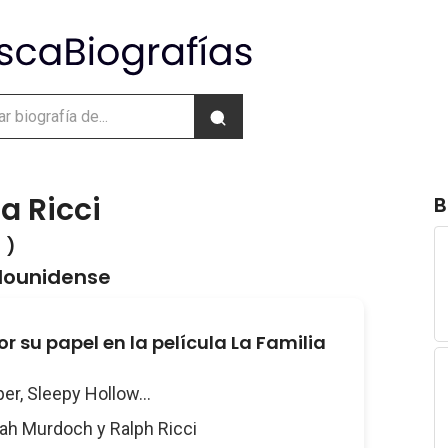
a Ricci
B
 )
adounidense
r su papel en la película La Familia
per, Sleepy Hollow...
rah Murdoch y Ralph Ricci