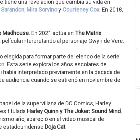
ue tiene una revelación que cambia su vida en
 Sarandon
,
Mira Sorvino
y
Courteney Cox
. En 2018,
he Madhouse
. En 2021 actúa en
The Matrix
la película interpretando al personaje Gwyn de Vere.
 elegida para formar parte del elenco de la serie
on
. Esta serie explora los años escolares de
había interpretado previamente en la década de
o de audiencia cuando se estrenó en noviembre de
 papel de la supervillana de DC Comics, Harley
es titulada
Harley Quinn y The Joker: Sound Mind
,
mismo año, apareció en el video musical de
nte estadounidense
Doja Cat
.