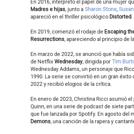
En 2016, interpretó el papel de una mujer q
Madres e hijas
, junto a
Sharon Stone
,
Susan
apareció en el thriller psicológico
Distorted
.
En 2019, comenzó el rodaje de
Escaping t
Resurrections
, apareciendo al principio de 
En marzo de 2022, se anunció que había sido
de Netflix
Wednesday
, dirigida por
Tim Burt
Wednesday Addams, un personaje que Ricci 
1990. La serie se convirtió en un gran éxit
2022 y recibió elogios de la crítica.
En enero de 2023, Christina Ricci asumió el
Quinn, en una serie de podcast de siete part
que fue lanzada por Spotify. En agosto del 
Demons
, una canción de la rapera y canta