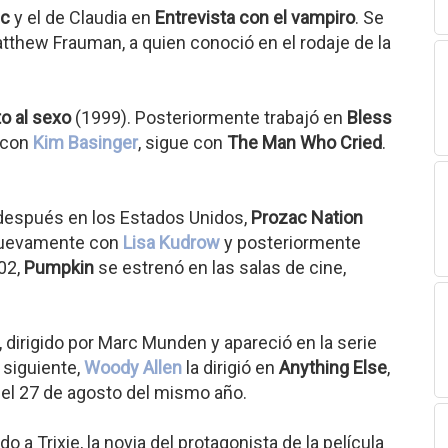
ic
y el de Claudia en
Entrevista con el vampiro
. Se
tthew Frauman, a quien conoció en el rodaje de la
o al sexo
(1999). Posteriormente trabajó en
Bless
, con
Kim Basinger
, sigue con
The Man Who Cried
.
y después en los Estados Unidos,
Prozac Nation
 nuevamente con
Lisa Kudrow
y posteriormente
02,
Pumpkin
se estrenó en las salas de cine,
 dirigido por Marc Munden y apareció en la serie
 siguiente,
Woody Allen
la dirigió en
Anything Else
,
 el 27 de agosto del mismo año.
o a Trixie, la novia del protagonista de la película