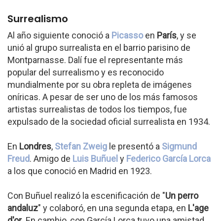
Surrealismo
Al año siguiente conoció a
Picasso
en
París
, y se
unió al grupo surrealista en el barrio parisino de
Montparnasse. Dalí fue el representante más
popular del surrealismo y es reconocido
mundialmente por su obra repleta de imágenes
oníricas. A pesar de ser uno de los más famosos
artistas surrealistas de todos los tiempos, fue
expulsado de la sociedad oficial surrealista en 1934.
En
Londres
,
Stefan Zweig
le presentó a
Sigmund
Freud
. Amigo de
Luis Buñuel
y
Federico García Lorca
a los que conoció en Madrid en 1923.
Con Buñuel realizó la escenificación de "
Un perro
andaluz
" y colaboró, en una segunda etapa, en
L'age
d'or
. En cambio, con García Lorca tuvo una amistad