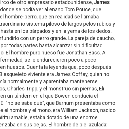
circo de otro empresario estadounidense,
James
, donde se podía ver al enano Tom Pouce, que
l hombre-perro, que en realidad se llamaba
raordinario sistema piloso de largos pelos rubios y
 hasta en los párpados y en la yema de los dedos.
nfundirlo con un perro grande. La pareja de caucho,
l por todas partes hasta alcanzar sin dificultad
po. El hombre puro hueso fue Jonathan Bass. A
nfermedad, se le endurecieron poco a poco
 en huesos. Cuenta la leyenda que, poco después
El esqueleto viviente era James Coffey, quien no
omía normalmente y aparentaba mantenerse
, Charles Tripp, y el monstruo sin piernas, Eli
 en un tándem en el que Bowen conducía el
. El "no se sabe qué", que Barnum presentaba como
e el hombre y el mono, era William Jackson, nacido
píritu amable, estaba dotado de una enorme
nzaba en sus cejas. El hombre de piel azulada: