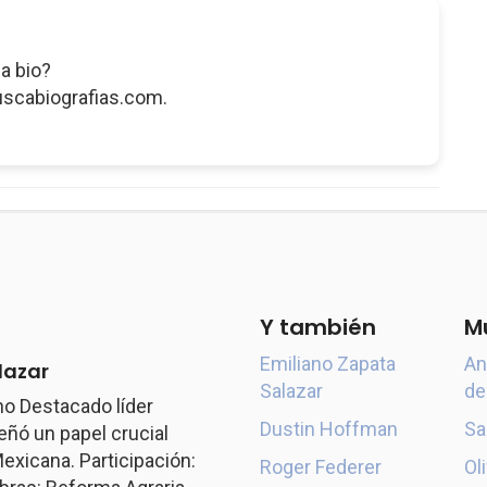
a bio?
uscabiografias.com.
Y también
M
Emiliano Zapata
An
lazar
Salazar
de
o Destacado líder
Dustin Hoffman
Sa
ó un papel crucial
exicana. Participación:
Roger Federer
Ol