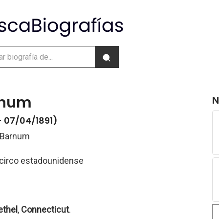
arnum
N
- 07/04/1891)
r Barnum
circo estadounidense
ethel
,
Connecticut
.