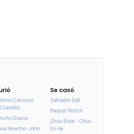
urió
Se casó
tonio Cánovas
Salvador Dalí
l Castillo
Raquel Welch
ncho Gracia
Zhou Enlai - Chou
ivia Newton-John
En-lai