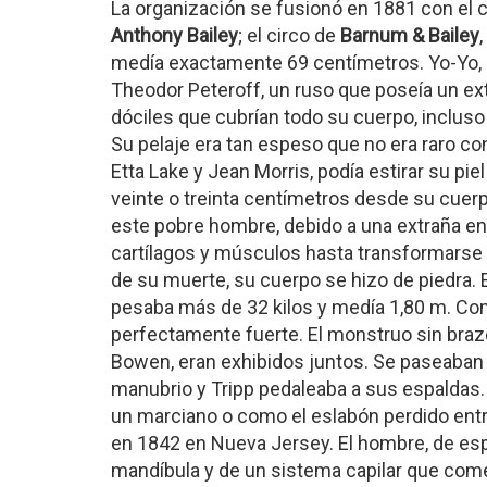
La organización se fusionó en 1881 con el 
Anthony Bailey
; el circo de
Barnum & Bailey
medía exactamente 69 centímetros. Yo-Yo, e
Theodor Peteroff, un ruso que poseía un ext
dóciles que cubrían todo su cuerpo, incluso
Su pelaje era tan espeso que no era raro co
Etta Lake y Jean Morris, podía estirar su pie
veinte o treinta centímetros desde su cuer
este pobre hombre, debido a una extraña e
cartílagos y músculos hasta transformarse
de su muerte, su cuerpo se hizo de piedra. 
pesaba más de 32 kilos y medía 1,80 m. C
perfectamente fuerte. El monstruo sin brazos
Bowen, eran exhibidos juntos. Se paseaban
manubrio y Tripp pedaleaba a sus espaldas
un marciano o como el eslabón perdido entr
en 1842 en Nueva Jersey. El hombre, de es
mandíbula y de un sistema capilar que come