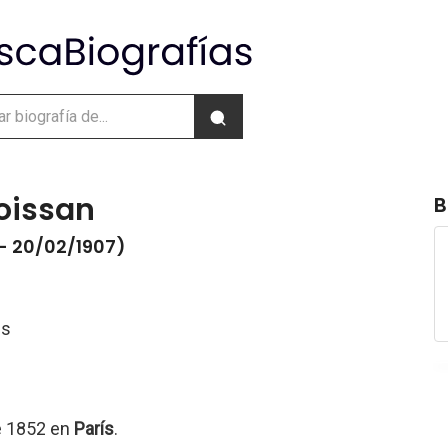
oissan
B
- 20/02/1907)
és
e 1852 en
París
.