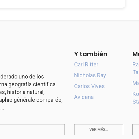
Y también
M
Carl Ritter
Ra
Ta
Nicholas Ray
derado uno de los
Ma
a geografía científica.
Carlos Vives
s, historia natural,
Ko
Avicena
aphie générale comparée,
St
..
VER MÁS...