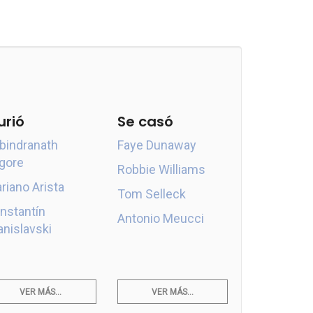
urió
Se casó
bindranath
Faye Dunaway
gore
Robbie Williams
riano Arista
Tom Selleck
nstantín
Antonio Meucci
anislavski
VER MÁS...
VER MÁS...