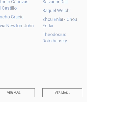
tonio Cánovas
Salvador Dalí
l Castillo
Raquel Welch
ncho Gracia
Zhou Enlai - Chou
ivia Newton-John
En-lai
Theodosius
Dobzhansky
VER MÁS...
VER MÁS...