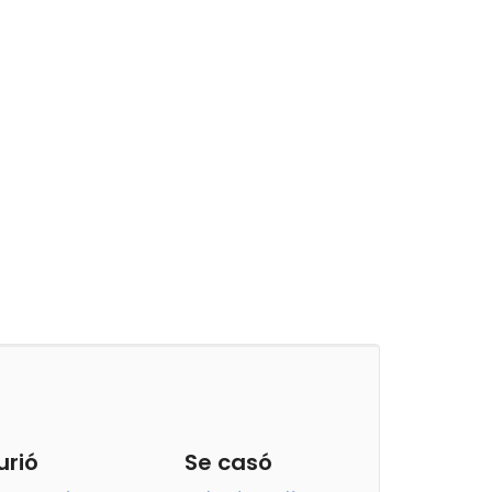
urió
Se casó