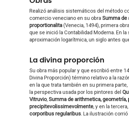
Obras
Realizó análisis sistemáticos del método c
comercio veneciano en su obra
Summa de ar
proportionalita
(Venecia, 1494), primera ob
que se inició la Contabilidad Moderna. En la
aproximación logarítmica, un siglo antes q
La divina proporción
Su obra más popular y que escribió entre 1
Divina Proporción) término relativo a la raz
en la que trata también en su primera parte,
la perspectiva usada por los pintores del
Qu
Vitruvio
,
Summa de arithmetica, geometría, pr
precipitevolissimevolmente
, y en la tercera
corporibus regularibus
. La ilustración corri