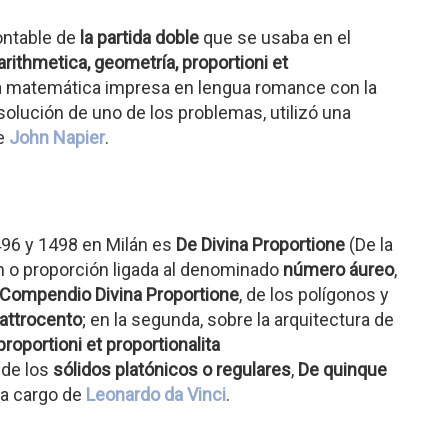
ontable de
la partida doble
que se usaba en el
ithmetica, geometría, proportioni et
ra matemática impresa en lengua romance con la
 solución de uno de los problemas, utilizó una
ue
John Napier
.
496 y 1498 en Milán es
De Divina Proportione
(De la
ón o proporción ligada al denominado
número áureo
,
Compendio Divina Proportione
, de los polígonos y
attrocento
; en la segunda, sobre la arquitectura de
oportioni et proportionalita
, de los
sólidos platónicos o regulares
,
De quinque
ó a cargo de
Leonardo da Vinci
.