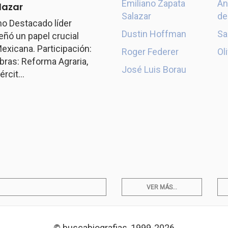
Emiliano Zapata
An
lazar
Salazar
de
o Destacado líder
Dustin Hoffman
Sa
ó un papel crucial
exicana. Participación:
Roger Federer
Ol
ras: Reforma Agraria,
José Luis Borau
rcit...
VER MÁS...
© buscabiografias, 1999-2026