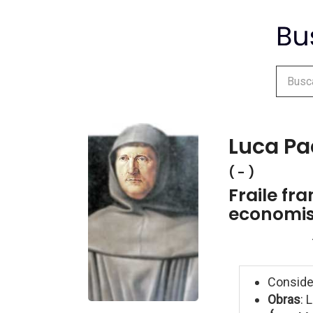
Luca Pac
( - )
Fraile fr
economist
Consider
Obras
: 