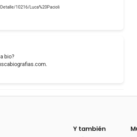
rDetalle/10216/Luca%20Pacioli
a bio?
uscabiografias.com.
Y también
M