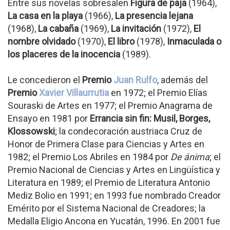
Entre sus novelas sobresalen
Figura de paja
(1964),
La casa en la playa
(1966),
La presencia lejana
(1968),
La cabaña
(1969),
La invitación
(1972),
El
nombre olvidado
(1970),
El libro
(1978),
Inmaculada o
los placeres de la inocencia
(1989).
Le concedieron el
Premio
Juan Rulfo
, además del
Premio
Xavier Villaurrutia
en 1972; el Premio Elías
Souraski de Artes en 1977; el Premio Anagrama de
Ensayo en 1981 por
Errancia sin fin: Musil, Borges,
Klossowski
; la condecoración austriaca Cruz de
Honor de Primera Clase para Ciencias y Artes en
1982; el Premio Los Abriles en 1984 por
De ánima
; el
Premio Nacional de Ciencias y Artes en Lingüística y
Literatura en 1989; el Premio de Literatura Antonio
Mediz Bolio en 1991; en 1993 fue nombrado Creador
Emérito por el Sistema Nacional de Creadores; la
Medalla Eligio Ancona en Yucatán, 1996. En 2001 fue