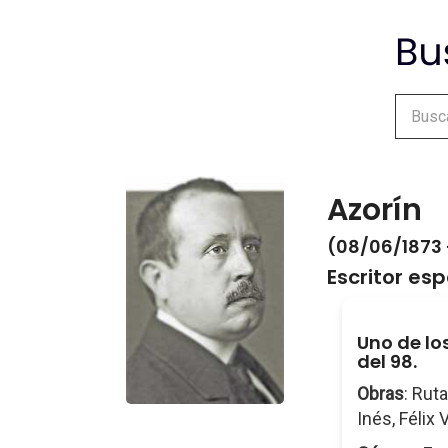
Azorín
(08/06/1873 
Escritor es
Uno de lo
del 98.
Obras
: Rut
Inés, Félix 