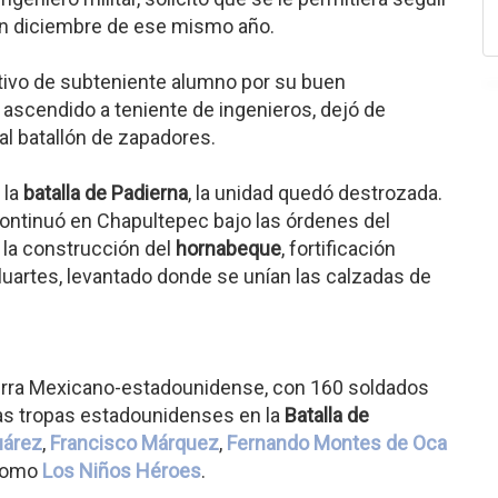
en diciembre de ese mismo año.
ntivo de subteniente alumno por su buen
ascendido a teniente de ingenieros, dejó de
 al batallón de zapadores.
 la
batalla de Padierna
, la unidad quedó destrozada.
 continuó en Chapultepec bajo las órdenes del
ó la construcción del
hornabeque
, fortificación
uartes, levantado donde se unían las calzadas de
uerra Mexicano-estadounidense, con 160 soldados
as tropas estadounidenses en la
Batalla de
uárez
,
Francisco Márquez
,
Fernando Montes de Oca
 como
Los Niños Héroes
.