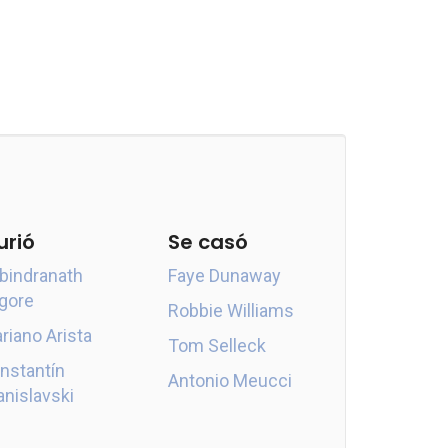
urió
Se casó
bindranath
Faye Dunaway
gore
Robbie Williams
riano Arista
Tom Selleck
nstantín
Antonio Meucci
anislavski