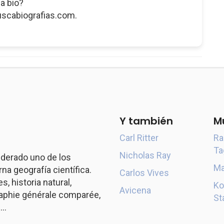
a bio?
uscabiografias.com.
Y también
M
Carl Ritter
Ra
Ta
Nicholas Ray
derado uno de los
Ma
a geografía científica.
Carlos Vives
s, historia natural,
Ko
Avicena
aphie générale comparée,
St
..