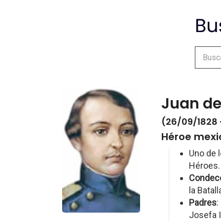
Juan de
(26/09/1828 
Héroe mexi
Uno de 
Héroes.
Condec
la Batal
Padres
:
Josefa I