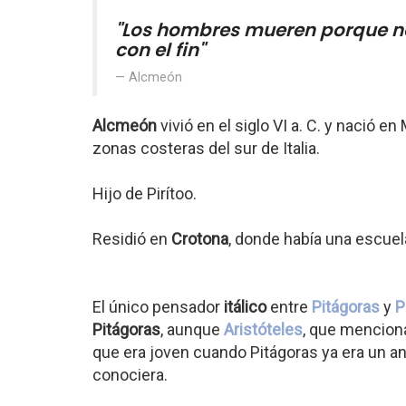
"Los hombres mueren porque no
con el fin"
Alcmeón
Alcmeón
vivió en el siglo VI a. C. y nació 
zonas costeras del sur de Italia.
Hijo de Pirítoo.
Residió en
Crotona
, donde había una escuel
El único pensador
itálico
entre
Pitágoras
y
P
Pitágoras
, aunque
Aristóteles
, que mencion
que era joven cuando Pitágoras ya era un an
conociera.