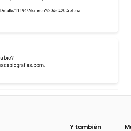
verDetalle/11194/Alcmeon%20de%20Crotona
a bio?
uscabiografias.com.
Y también
M