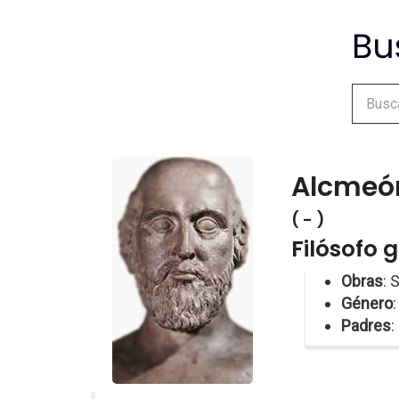
Alcmeó
( - )
Filósofo 
Obras
: 
Género
:
Padres
: