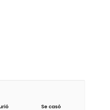
urió
Se casó