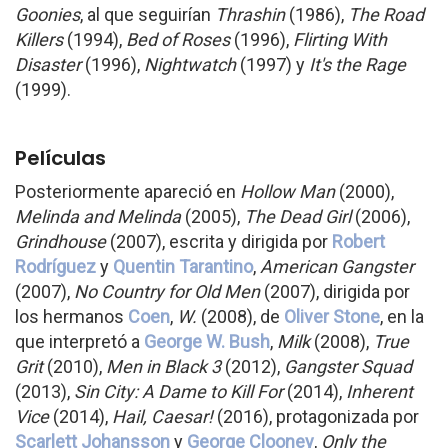
Goonies
, al que seguirían
Thrashin
(1986),
The Road
Killers
(1994),
Bed of Roses
(1996),
Flirting With
Disaster
(1996),
Nightwatch
(1997) y
It's the Rage
(1999).
Películas
Posteriormente apareció en
Hollow Man
(2000),
Melinda and Melinda
(2005),
The Dead Girl
(2006),
Grindhouse
(2007), escrita y dirigida por
Robert
Rodríguez
y
Quentin Tarantino
,
American Gangster
(2007),
No Country for Old Men
(2007), dirigida por
los hermanos
Coen
,
W.
(2008), de
Oliver Stone
, en la
que interpretó a
George W. Bush
,
Milk
(2008),
True
Grit
(2010),
Men in Black 3
(2012),
Gangster Squad
(2013),
Sin City: A Dame to Kill For
(2014),
Inherent
Vice
(2014),
Hail, Caesar!
(2016), protagonizada por
Scarlett Johansson
y
George Clooney
,
Only the