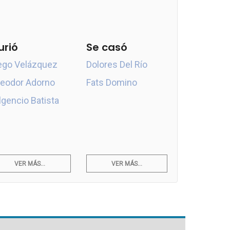
urió
Se casó
ego Velázquez
Dolores Del Río
eodor Adorno
Fats Domino
lgencio Batista
VER MÁS...
VER MÁS...