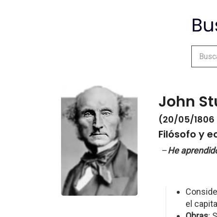
John Stu
(20/05/1806 
Filósofo y 
–
He aprendido
Conside
el capi
Obras
: 