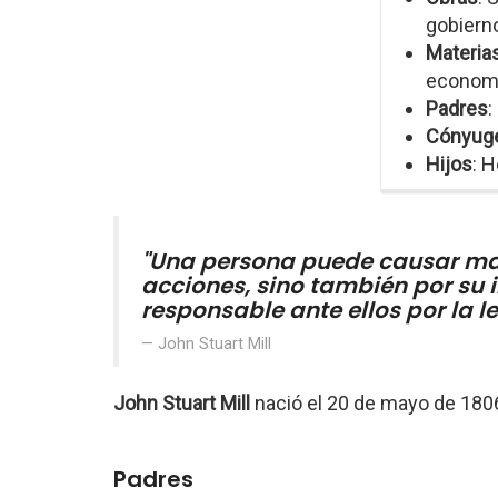
gobierno
Materia
economí
Padres
:
Cónyug
Hijos
: H
"Una persona puede causar mal
acciones, sino también por su i
responsable ante ellos por la le
John Stuart Mill
John Stuart Mill
nació el 20 de mayo de 180
Padres