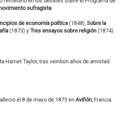
io femenino en los debates sobre el Programa de
ovimiento sufragista
.
incipios de economía política
(1848),
Sobre la
afía
(1873) y
Tres ensayos sobre religión
(1874).
 Harriet Taylor, tras veintiún años de amistad.
falleció el 8 de mayo de 1873 en
Aviñón
, Francia.