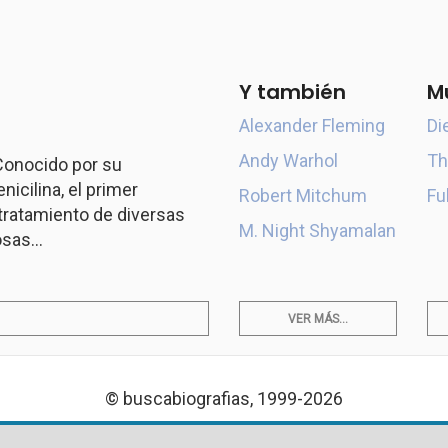
Y también
M
Alexander Fleming
Di
Andy Warhol
Th
 Conocido por su
icilina, el primer
Robert Mitchum
Fu
l tratamiento de diversas
M. Night Shyamalan
sas...
VER MÁS...
© buscabiografias, 1999-2026