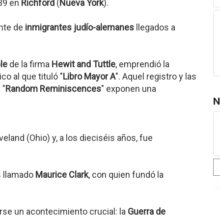
839 en
Richford
(
Nueva York
).
ente de
inmigrantes judío-alemanes
llegados a
le
de la firma
Hewit and Tuttle
, emprendió la
o al que tituló "
Libro Mayor A
". Aquel registro y las
 "
Random Reminiscences
" exponen una
N
land (Ohio) y, a los dieciséis años, fue
s llamado
Maurice Clark
, con quien fundó la
arse un acontecimiento crucial: la
Guerra de