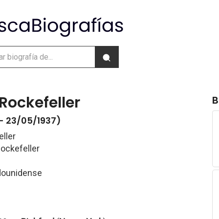
Rockefeller
B
- 23/05/1937)
ller
ockefeller
adounidense