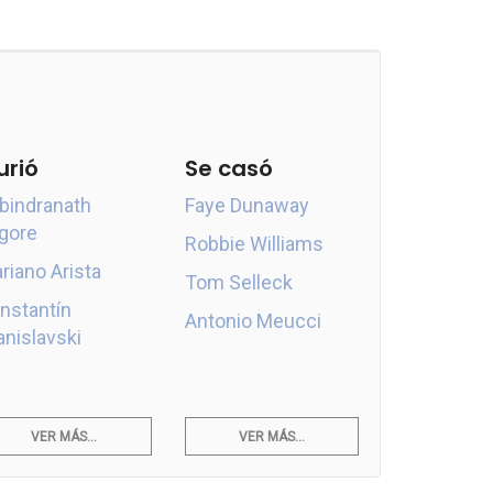
urió
Se casó
bindranath
Faye Dunaway
gore
Robbie Williams
riano Arista
Tom Selleck
nstantín
Antonio Meucci
anislavski
VER MÁS...
VER MÁS...