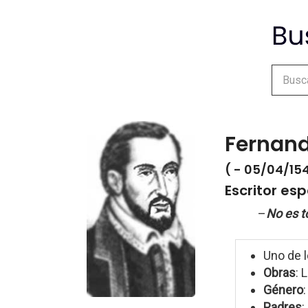
Fernand
( - 05/04/15
Escritor es
–
No es t
Uno de 
Obras
: 
Género
Padres
: