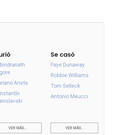
urió
Se casó
bindranath
Faye Dunaway
gore
Robbie Williams
riano Arista
Tom Selleck
nstantín
Antonio Meucci
anislavski
VER MÁS...
VER MÁS...