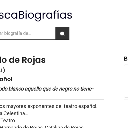
o de Rojas
B
41)
pañol
odo blanco aquello que de negro no tiene
–
los mayores exponentes del teatro español.
La Celestina...
: Teatro
 Hernando de Rojas, Catalina de Rojas