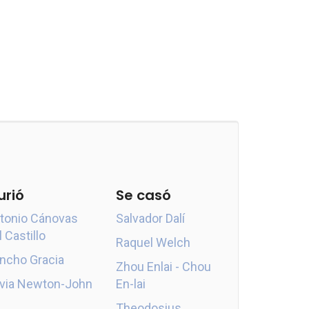
urió
Se casó
tonio Cánovas
Salvador Dalí
l Castillo
Raquel Welch
ncho Gracia
Zhou Enlai - Chou
ivia Newton-John
En-lai
Theodosius