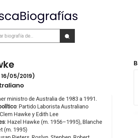
wke
B
- 16/05/2019)
traliano
er ministro de Australia de 1983 a 1991.
político
: Partido Laborista Australiano
 Clem Hawke y Edith Lee
es
: Hazel Hawke (m. 1956–1995), Blanche
t (m. 1995)
Susan Pieters, Roslyn, Stephen, Robert