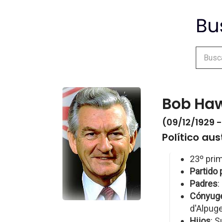
Bob Ha
(09/12/1929 
Político aus
23º prim
Partido 
Padres
:
Cónyug
d'Alpuge
Hijos
: 