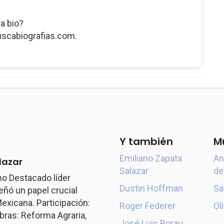
a bio?
uscabiografias.com.
Y también
M
Emiliano Zapata
An
lazar
Salazar
de
o Destacado líder
Dustin Hoffman
Sa
ó un papel crucial
exicana. Participación:
Roger Federer
Ol
ras: Reforma Agraria,
José Luis Borau