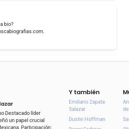
a bio?
uscabiografias.com.
Y también
M
Emiliano Zapata
An
lazar
Salazar
de
o Destacado líder
Dustin Hoffman
Sa
ó un papel crucial
exicana. Participación: