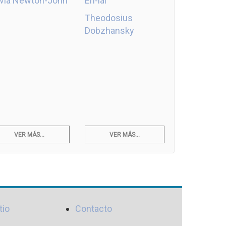
ivia Newton-John
En-lai
Theodosius
Dobzhansky
VER MÁS...
VER MÁS...
tio
Contacto