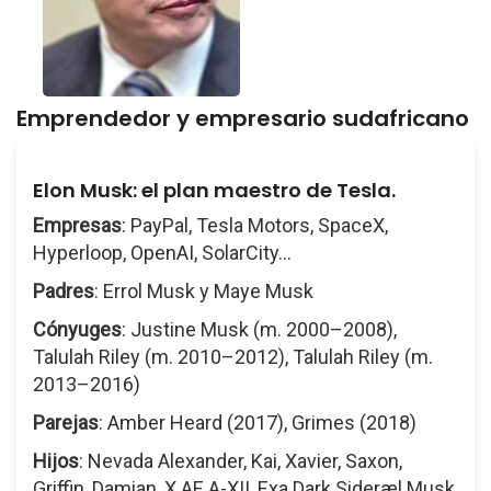
Emprendedor y empresario sudafricano
Elon Musk: el plan maestro de Tesla.
Empresas
: PayPal, Tesla Motors, SpaceX,
Hyperloop, OpenAI, SolarCity...
Padres
: Errol Musk y Maye Musk
Cónyuges
: Justine Musk (m. 2000–2008),
Talulah Riley (m. 2010–2012), Talulah Riley (m.
2013–2016)
Parejas
: Amber Heard (2017), Grimes (2018)
Hijos
: Nevada Alexander, Kai, Xavier, Saxon,
Griffin, Damian, X AE A-XII, Exa Dark Sideræl Musk