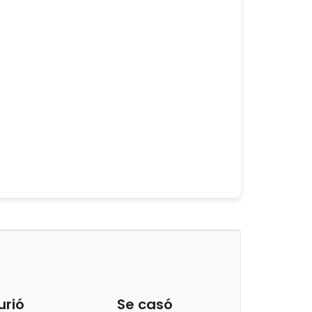
urió
Se casó