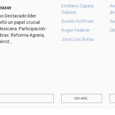
Emiliano Zapata
An
lazar
Salazar
de
o Destacado líder
Dustin Hoffman
Sa
ó un papel crucial
exicana. Participación:
Roger Federer
Ol
ras: Reforma Agraria,
José Luis Borau
rcit...
VER MÁS...