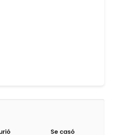
urió
Se casó