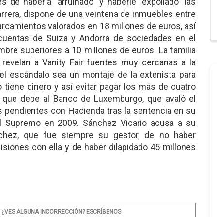
 de haberla "arruinado" y haberle "expoliado" las
rrera, dispone de una veintena de inmuebles entre
parcamientos valorados en 18 millones de euros, así
uentas de Suiza y Andorra de sociedades en el
mbre superiores a 10 millones de euros. La familia
 revelan a Vanity Fair fuentes muy cercanas a la
l escándalo sea un montaje de la extenista para
 tiene dinero y así evitar pagar los más de cuatro
 que debe al Banco de Luxemburgo, que avaló el
s pendientes con Hacienda tras la sentencia en su
al Supremo en 2009. Sánchez Vicario acusa a su
nchez, que fue siempre su gestor, de no haber
isiones con ella y de haber dilapidado 45 millones
¿VES ALGUNA INCORRECCIÓN? ESCRÍBENOS