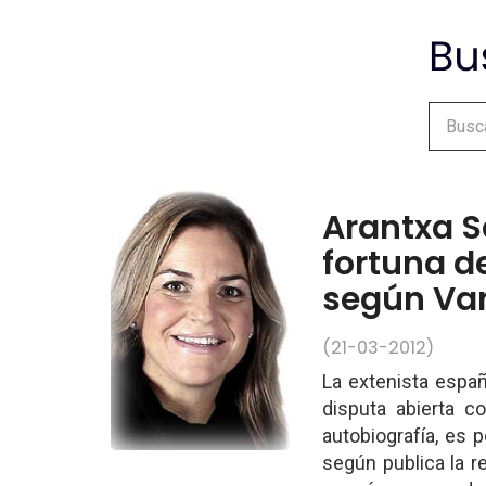
Arantxa S
fortuna d
según Van
(21-03-2012)
La extenista españ
disputa abierta c
autobiografía, es 
según publica la r