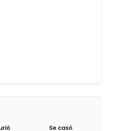
urió
Se casó