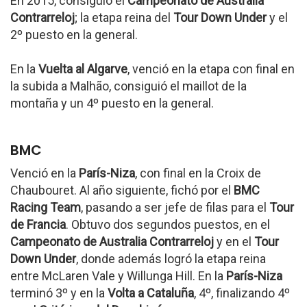
En 2015, consiguió el
Campeonato de Australia
Contrarreloj
; la etapa reina del
Tour Down Under
y el
2º puesto en la general.
En la
Vuelta al Algarve
, venció en la etapa con final en
la subida a Malhão, consiguió el maillot de la
montaña y un 4º puesto en la general.
BMC
Venció en la
París-Niza
, con final en la Croix de
Chaubouret. Al año siguiente, fichó por el
BMC
Racing Team
, pasando a ser jefe de filas para el
Tour
de Francia
. Obtuvo dos segundos puestos, en el
Campeonato de Australia Contrarreloj
y en el
Tour
Down Under
, donde además logró la etapa reina
entre McLaren Vale y Willunga Hill. En la
París-Niza
terminó 3º y en la
Volta a Cataluña
, 4º, finalizando 4º