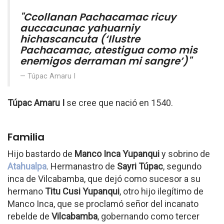
"Ccollanan Pachacamac ricuy
auccacunac yahuarniy
hichascancuta (‘Ilustre
Pachacamac, atestigua como mis
enemigos derraman mi sangre’)"
Túpac Amaru I
Túpac Amaru I
se cree que nació en 1540.
Familia
Hijo bastardo de
Manco Inca Yupanqui
y sobrino de
Atahualpa
. Hermanastro de
Sayri Túpac
, segundo
inca de Vilcabamba, que dejó como sucesor a su
hermano
Titu Cusi Yupanqui
, otro hijo ilegítimo de
Manco Inca, que se proclamó señor del incanato
rebelde de
Vilcabamba
, gobernando como tercer